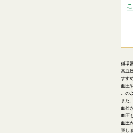
こ
循環
高血
すす
血圧
この
また
血栓
血圧
血圧
察し