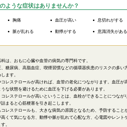
のような症状はありませんか？
胸痛
血圧が高い
息切れがする
脈が乱れる
動悸がする
意識消失があ
器科は、おもに心臓や血管の病気の専門科です。
圧、糖尿病、高脂血症、喫煙習慣などの循環器疾患のリスクの多い
めします。
やコレステロールが高ければ、血管の老化につながります。血圧が
ような状態を避けるために血圧を下げる必要があります。
、コレステロールが高いということは、血栓ができることにつなが
が詰まると心筋梗塞を引き起こします。
もコレステロールも、大きな病気の原因となるため、予防すること
が高くて気になる方、動悸や脈が乱れて心配な方、心電図やレント
ます。