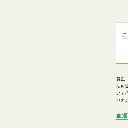
こ
貧血
法)
いて
セカ
血液