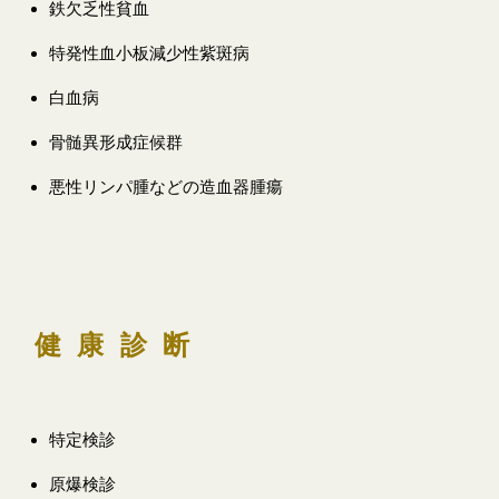
鉄欠乏性貧血
特発性血小板減少性紫斑病
白血病
骨髄異形成症候群
悪性リンパ腫などの造血器腫瘍
健康診断
特定検診
原爆検診