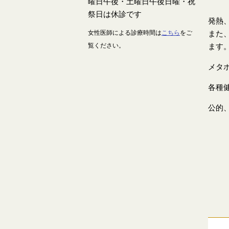
発熱
女性医師による診療時間は
こちら
をご
また
覧ください。
ます
メタ
各種
公的