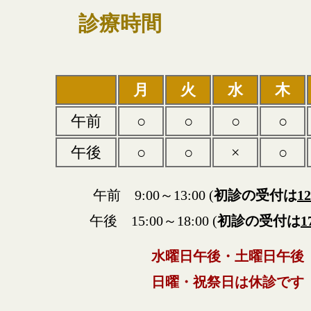
診療時間
月
火
水
木
午前
○
○
○
○
午後
○
○
×
○
2026-04-30
令和8年 ゴールデンウィー
診療について
午前 9:00～13:00 (
初診の受付は
12
午後 15:00～18:00 (
初診の受付は
1
2026-03-19
令和8年3月22日 休日当番
ついて
水曜日午後・土曜日午後
2025-12-24
令和7年度 年末年始の診療
日曜・祝祭日は休診です
いて