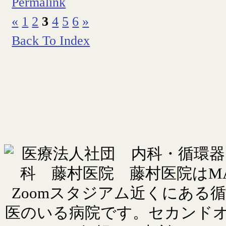
Permalink
«
1
2
3
4
5
6
»
Back To Index