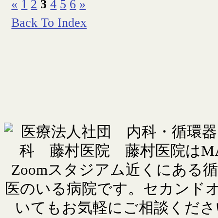
«
1
2
3
4
5
6
»
Back To Index