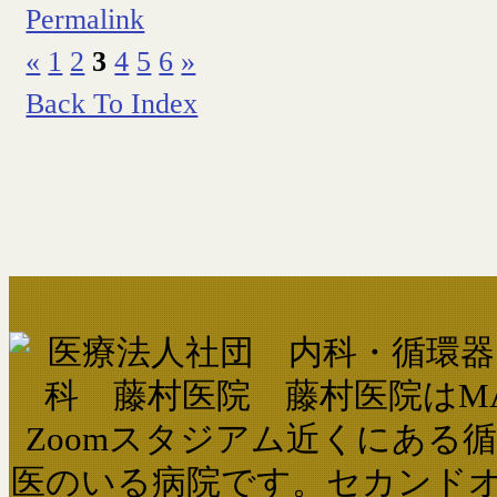
Permalink
«
1
2
3
4
5
6
»
Back To Index