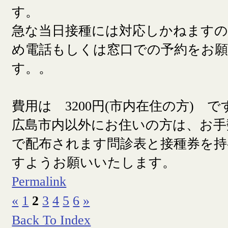
す。
急な当日接種には対応しかねます
め電話もしくは窓口での予約をお
す。。
費用は 3200円(市内在住の方) で
広島市内以外にお住いの方は、お手
で配布されます問診表と接種券を
すようお願いいたします。
Permalink
«
1
2
3
4
5
6
»
Back To Index