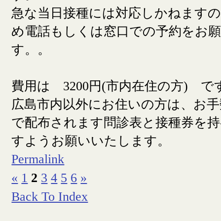
急な当日接種には対応しかねます
め電話もしくは窓口での予約をお
す。。
費用は 3200円(市内在住の方) で
広島市内以外にお住いの方は、お手
で配布されます問診表と接種券を
すようお願いいたします。
Permalink
«
1
2
3
4
5
6
»
Back To Index