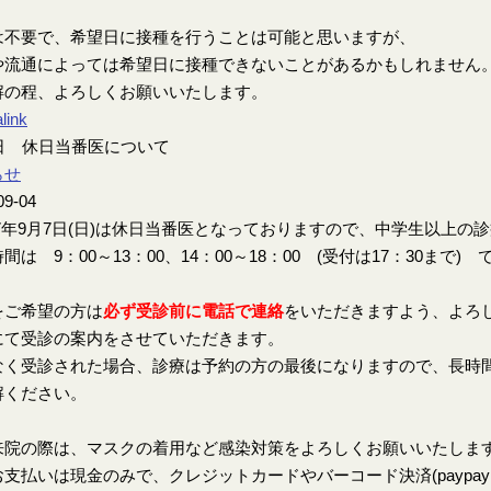
は不要で、希望日に接種を行うことは可能と思いますが、
や流通によっては希望日に接種できないことがあるかもしれません
解の程、よろしくお願いいたします。
link
7日 休日当番医について
らせ
09-04
7年9月7日(日)は休日当番医となっておりますので、中学生以上の
間は 9：00～13：00、14：00～18：00 (受付は17：30まで) 
をご希望の方は
必ず受診前に電話で連絡
をいただきますよう、よろ
にて受診の案内をさせていただきます。
なく受診された場合、診療は予約の方の最後になりますので、長時
解ください。
来院の際は、マスクの着用など感染対策をよろしくお願いいたしま
支払いは現金のみで、クレジットカードやバーコード決済(paypay、楽