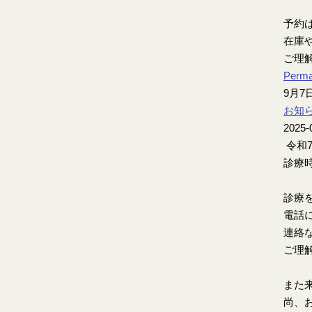
予約
在庫
ご理
Perma
9月
お知
2025-
令和
診療時
診療
電話
連絡
ご理
また
尚、お