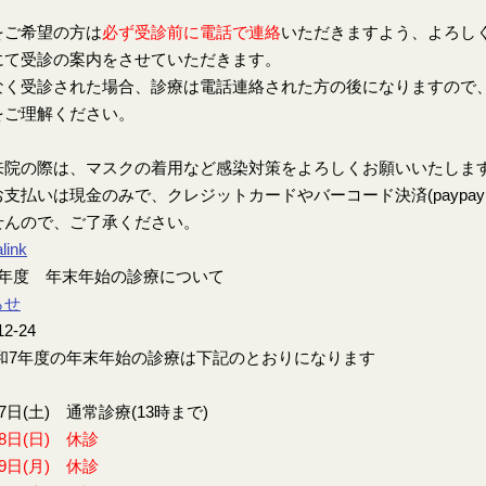
をご希望の方は
必ず受診前に電話で連絡
いただきますよう、よろし
にて受診の案内をさせていただきます。
なく受診された場合、診療は電話連絡された方の後になりますので
をご理解ください。
来院の際は、マスクの着用など感染対策をよろしくお願いいたしま
支払いは現金のみで、クレジットカードやバーコード決済(paypay、楽
せんので、ご了承ください。
link
7年度 年末年始の診療について
らせ
12-24
7年度の年末年始の診療は下記のとおりになります
27日(土) 通常診療(13時まで)
28日(日) 休診
29日(月) 休診