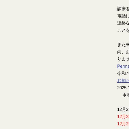
診療
電話
連絡
こと
また
尚、お
りま
Perma
令和
お知
2025-
令和
12月
12月
12月