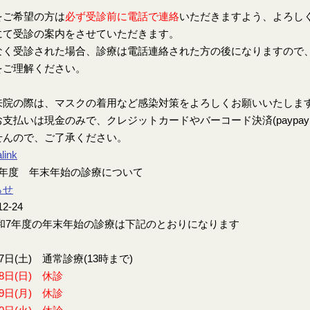
をご希望の方は
必ず受診前に電話で連絡
いただきますよう、よろし
にて受診の案内をさせていただきます。
なく受診された場合、診療は電話連絡された方の後になりますので
をご理解ください。
来院の際は、マスクの着用など感染対策をよろしくお願いいたしま
支払いは現金のみで、クレジットカードやバーコード決済(paypay、楽
せんので、ご了承ください。
link
7年度 年末年始の診療について
らせ
12-24
7年度の年末年始の診療は下記のとおりになります
27日(土) 通常診療(13時まで)
28日(日) 休診
29日(月) 休診