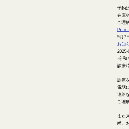
予約
在庫
ご理
Perma
9月
お知
2025-
令和
診療時
診療
電話
連絡
ご理
また
尚、お