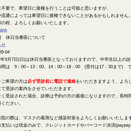
は不要で、希望日に接種を行うことは可能と思いますが、
や流通によっては希望日に接種できないことがあるかもしれません
解の程、よろしくお願いいたします。
link
7日 休日当番医について
らせ
09-04
7年9月7日(日)は休日当番医となっておりますので、中学生以上の
間は 9：00～13：00、14：00～18：00 (受付は17：30まで) 
をご希望の方は
必ず受診前に電話で連絡
をいただきますよう、よろ
にて受診の案内をさせていただきます。
なく受診された場合、診療は予約の方の最後になりますので、長時
解ください。
来院の際は、マスクの着用など感染対策をよろしくお願いいたしま
支払いは現金のみで、クレジットカードやバーコード決済(paypay、楽