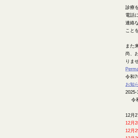
診療
電話
連絡
こと
また
尚、お
りま
Perma
令和
お知
2025-
令和
12月
12月
12月