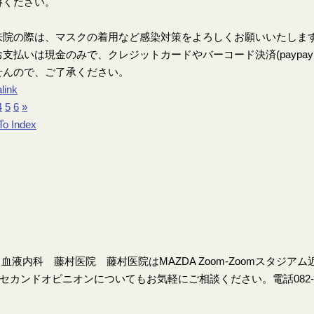
解ください。
来院の際は、マスクの着用など感染対策をよろしくお願いいたしま
支払いは現金のみで、クレジットカードやバーコード決済(paypay、楽
せんので、ご了承ください。
link
4
5
6
»
To Index