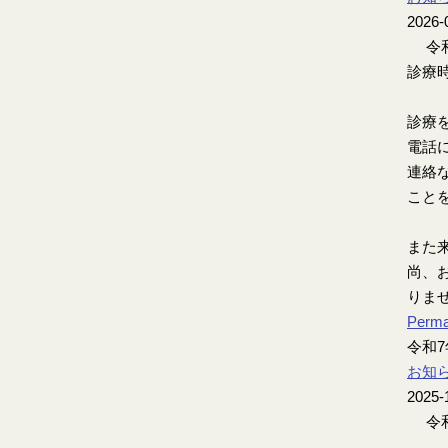
2026-
令和
診療時
診療
電話
連絡
こと
また
尚、お
りま
Perma
令和
お知
2025-
令和