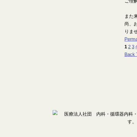
ご理
また
尚、お
りま
Perma
1
2
3
Back 