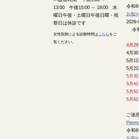
令和
お知
2026-
令和
女性医師による診療時間は
こちら
をご
覧ください。
4月2
4月3
5月1
5月2
5月3
5月4
5月5
5月6
ご迷
Perma
令和8
お知