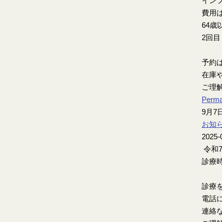
インフ
費用は
64歳
2回
予約
在庫
ご理
Perma
9月
お知
2025-
令和
診療時
診療
電話
連絡