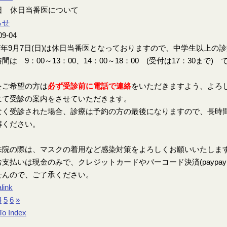
7日 休日当番医について
らせ
09-04
7年9月7日(日)は休日当番医となっておりますので、中学生以上の
間は 9：00～13：00、14：00～18：00 (受付は17：30まで) 
をご希望の方は
必ず受診前に電話で連絡
をいただきますよう、よろ
にて受診の案内をさせていただきます。
なく受診された場合、診療は予約の方の最後になりますので、長時
解ください。
来院の際は、マスクの着用など感染対策をよろしくお願いいたしま
支払いは現金のみで、クレジットカードやバーコード決済(paypay、楽
せんので、ご了承ください。
link
4
5
6
»
To Index