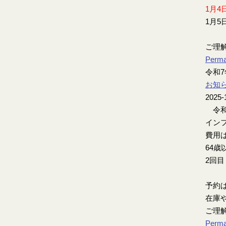
1月4
1月5
ご理
Perma
令和
お知
2025-
令和
インフ
費用は
64歳
2回
予約
在庫
ご理
Perma