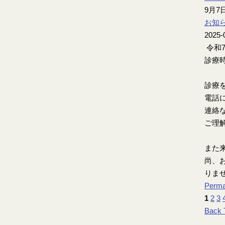
9月
お知
2025-
令和
診療時
診療
電話
連絡
ご理
また
尚、お
りま
Perma
1
2
3
Back 