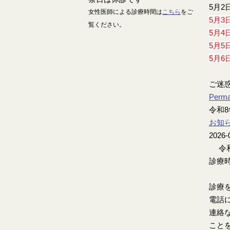
5月2
女性医師による診療時間は
こちら
をご
5月3
覧ください。
5月4
5月5
5月6
ご迷
Perma
令和8
お知
2026-
令和
診療時
診療
電話
連絡
こと