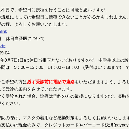
は不要で、希望日に接種を行うことは可能と思いますが、
や流通によっては希望日に接種できないことがあるかもしれません
解の程、よろしくお願いいたします。
link
7日 休日当番医について
らせ
09-04
7年9月7日(日)は休日当番医となっておりますので、中学生以上の
間は 9：00～13：00、14：00～18：00 (受付は17：30まで) 
をご希望の方は
必ず受診前に電話で連絡
をいただきますよう、よろ
にて受診の案内をさせていただきます。
なく受診された場合、診療は予約の方の最後になりますので、長時
解ください。
来院の際は、マスクの着用など感染対策をよろしくお願いいたしま
支払いは現金のみで、クレジットカードやバーコード決済(paypay、楽