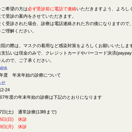
をご希望の方は
必ず受診前に電話で連絡
いただきますよう、よろし
にて受診の案内をさせていただきます。
なく受診された場合、診療は電話連絡された方の後になりますので
をご理解ください。
来院の際は、マスクの着用など感染対策をよろしくお願いいたしま
支払いは現金のみで、クレジットカードやバーコード決済(paypay、楽
せんので、ご了承ください。
link
7年度 年末年始の診療について
らせ
12-24
7年度の年末年始の診療は下記のとおりになります
27日(土) 通常診療(13時まで)
28日(日) 休診
29日(月) 休診