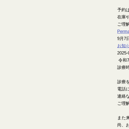
予約
在庫
ご理
Perma
9月
お知
2025-
令和
診療時
診療
電話
連絡
ご理
また
尚、お