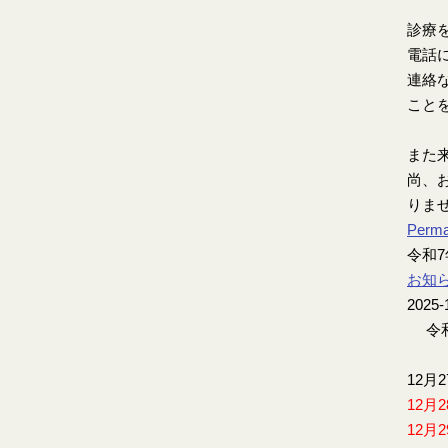
診療
電話
連絡
こと
また
尚、お
りま
Perma
令和
お知
2025-
令和
12月
12月
12月