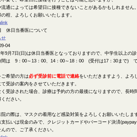
や流通によっては希望日に接種できないことがあるかもしれません
解の程、よろしくお願いいたします。
link
7日 休日当番医について
らせ
09-04
7年9月7日(日)は休日当番医となっておりますので、中学生以上の
間は 9：00～13：00、14：00～18：00 (受付は17：30まで) 
をご希望の方は
必ず受診前に電話で連絡
をいただきますよう、よろ
にて受診の案内をさせていただきます。
なく受診された場合、診療は予約の方の最後になりますので、長時
解ください。
来院の際は、マスクの着用など感染対策をよろしくお願いいたしま
支払いは現金のみで、クレジットカードやバーコード決済(paypay、楽
せんので、ご了承ください。