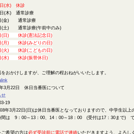
9日(水) 休診
0日(木) 通常診療
日(金) 通常診療
日(土) 通常診療(午前中のみ)
日(日) 休診(憲法記念日)
日(月) 休診(みどりの日)
日(火) 休診(こどもの日)
日(水) 休診(振替休日)
惑をおかけしますが、ご理解の程おねがいいたします。
link
年3月22日 休日当番医について
らせ
03-19
8年3月22日(日)は休日当番医となっておりますので、中学生以
間は 9：00～13：00、14：00～18：00 (受付は17：30まで) 
をご希望の方は
必ず受診前に電話で連絡
いただきますよう、よろし