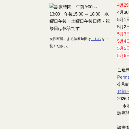
4月2
4月3
5月1
5月2
5月3
女性医師による診療時間は
こちら
をご
5月4
覧ください。
5月5
5月6
ご迷
Perma
令和8
お知
2026-
令和
診療時
診療