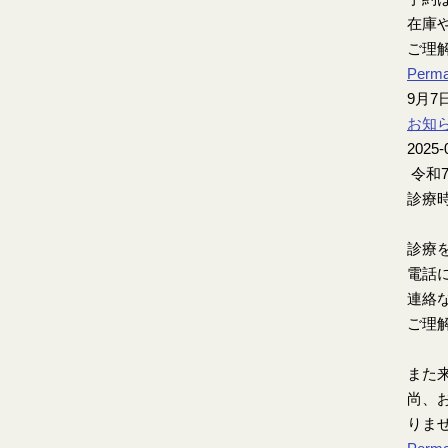
在庫
ご理
Perma
9月
お知
2025-
令和
診療時
診療
電話
連絡
ご理
また
尚、お
りま