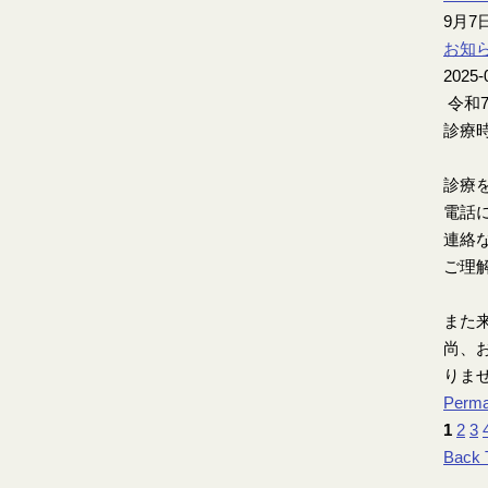
9月
お知
2025-
令和
診療時
診療
電話
連絡
ご理
また
尚、お
りま
Perma
1
2
3
Back 