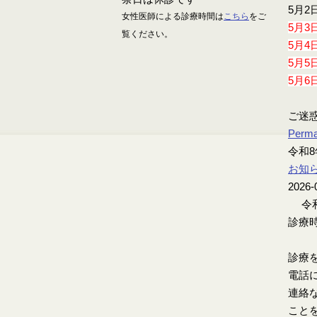
5月2
女性医師による診療時間は
こちら
をご
5月3
覧ください。
5月4
5月5
5月6
ご迷
Perma
令和8
お知
2026-
令和
診療時
診療
電話
連絡
こと