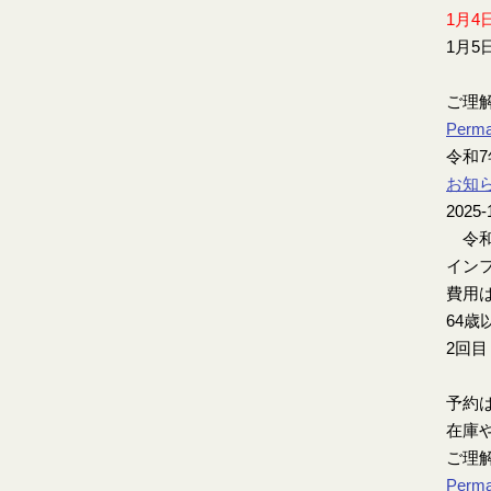
1月4
1月5
ご理
Perma
令和
お知
2025-
令和
インフ
費用は
64歳
2回
予約
在庫
ご理
Perma