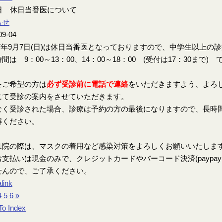
7日 休日当番医について
らせ
09-04
7年9月7日(日)は休日当番医となっておりますので、中学生以上の
間は 9：00～13：00、14：00～18：00 (受付は17：30まで) 
をご希望の方は
必ず受診前に電話で連絡
をいただきますよう、よろ
にて受診の案内をさせていただきます。
なく受診された場合、診療は予約の方の最後になりますので、長時
解ください。
来院の際は、マスクの着用など感染対策をよろしくお願いいたしま
支払いは現金のみで、クレジットカードやバーコード決済(paypay、楽
せんので、ご了承ください。
link
4
5
6
»
To Index