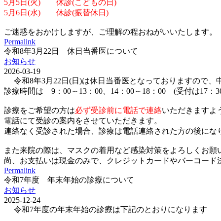
5月5日(火) 休診(こどもの日)
5月6日(水) 休診(振替休日)
ご迷惑をおかけしますが、ご理解の程おねがいいたします。
Permalink
令和8年3月22日 休日当番医について
お知らせ
2026-03-19
令和8年3月22日(日)は休日当番医となっておりますので
診療時間は 9：00～13：00、14：00～18：00 (受付は17：
診療をご希望の方は
必ず受診前に電話で連絡
いただきますよ
電話にて受診の案内をさせていただきます。
連絡なく受診された場合、診療は電話連絡された方の後にな
また来院の際は、マスクの着用など感染対策をよろしくお願
尚、お支払いは現金のみで、クレジットカードやバーコード決済(p
Permalink
令和7年度 年末年始の診療について
お知らせ
2025-12-24
令和7年度の年末年始の診療は下記のとおりになります