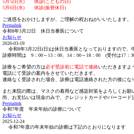
5月5日(火) 休診(こどもの日)
5月6日(水) 休診(振替休日)
ご迷惑をおかけしますが、ご理解の程おねがいいたします。
Permalink
令和8年3月22日 休日当番医について
お知らせ
2026-03-19
令和8年3月22日(日)は休日当番医となっておりますので
診療時間は 9：00～13：00、14：00～18：00 (受付は17：
診療をご希望の方は
必ず受診前に電話で連絡
いただきますよ
電話にて受診の案内をさせていただきます。
連絡なく受診された場合、診療は電話連絡された方の後にな
また来院の際は、マスクの着用など感染対策をよろしくお願
尚、お支払いは現金のみで、クレジットカードやバーコード決済(p
Permalink
令和7年度 年末年始の診療について
お知らせ
2025-12-24
令和7年度の年末年始の診療は下記のとおりになります