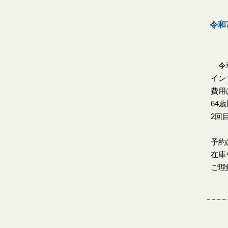
令和
令和
イン
費用
64
2回
予約
在庫
ご理