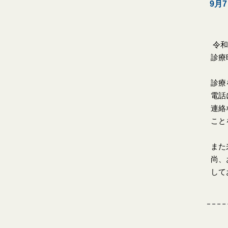
9月
令和
診療
診療
電話
連絡
こと
また
尚、
して