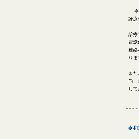
令和
診療
診療
電話
連絡
りま
また
尚、
して
令和