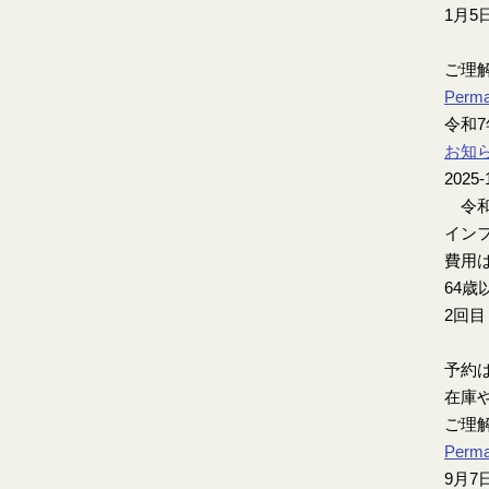
1月5
ご理
Perma
令和
お知
2025-
令和
インフ
費用は
64歳
2回
予約
在庫
ご理
Perma
9月