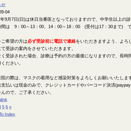
らせ
09-04
7年9月7日(日)は休日当番医となっておりますので、中学生以上の
間は 9：00～13：00、14：00～18：00 (受付は17：30まで) 
をご希望の方は
必ず受診前に電話で連絡
をいただきますよう、よろ
にて受診の案内をさせていただきます。
なく受診された場合、診療は予約の方の最後になりますので、長時
解ください。
来院の際は、マスクの着用など感染対策をよろしくお願いいたしま
支払いは現金のみで、クレジットカードやバーコード決済(paypay、楽
せんので、ご了承ください。
link
4
5
6
»
To Index