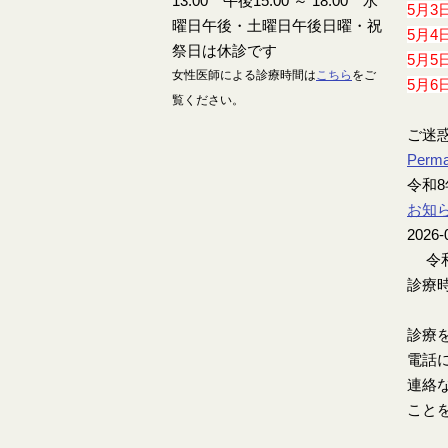
5月3
5月4
5月5
女性医師による診療時間は
こちら
をご
5月6
覧ください。
ご迷
Perma
令和8
お知
2026-
令和
診療時
診療
電話
連絡
こと