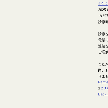
お知
2025-
令和
診療時
診療
電話
連絡
ご理
また
尚、お
りま
Perma
1
2
3
Back 