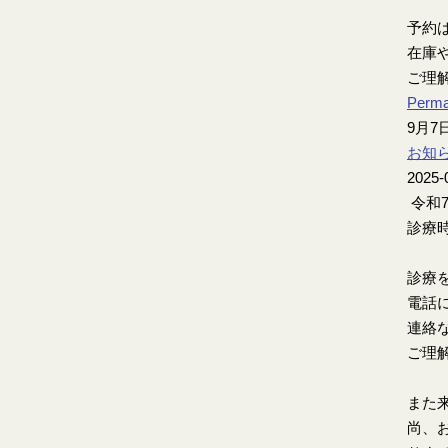
予約
在庫
ご理
Perma
9月
お知
2025-
令和
診療時
診療
電話
連絡
ご理
また
尚、お