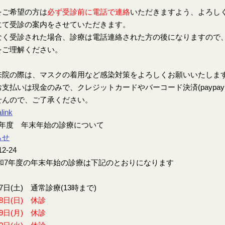
をご希望の方は
必ず受診前に電話で連絡
いただきますよう、よろし
にて受診の案内をさせていただきます。
なく受診された場合、診療は電話連絡された方の後になりますので
をご理解ください。
来院の際は、マスクの着用など感染対策をよろしくお願いいたしま
支払いは現金のみで、クレジットカードやバーコード決済(paypay、楽
せんので、ご了承ください。
link
7年度 年末年始の診療について
らせ
12-24
7年度の年末年始の診療は下記のとおりになります
27日(土) 通常診療(13時まで)
28日(日) 休診
29日(月) 休診