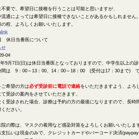
は不要で、希望日に接種を行うことは可能と思いますが、
や流通によっては希望日に接種できないことがあるかもしれません
解の程、よろしくお願いいたします。
link
7日 休日当番医について
らせ
09-04
7年9月7日(日)は休日当番医となっておりますので、中学生以上の
間は 9：00～13：00、14：00～18：00 (受付は17：30まで) 
をご希望の方は
必ず受診前に電話で連絡
をいただきますよう、よろ
にて受診の案内をさせていただきます。
なく受診された場合、診療は予約の方の最後になりますので、長時
解ください。
来院の際は、マスクの着用など感染対策をよろしくお願いいたしま
支払いは現金のみで、クレジットカードやバーコード決済(paypay、楽