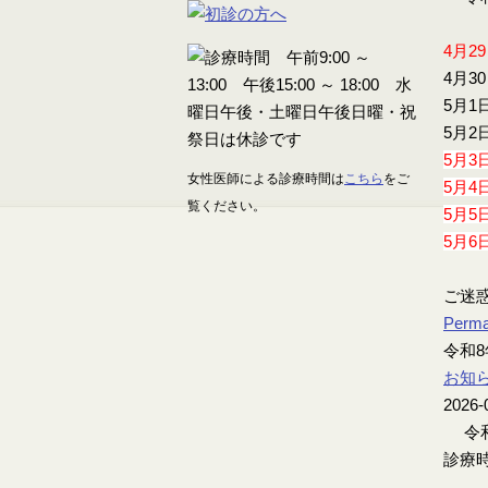
4月2
4月3
5月1
5月2
5月3
女性医師による診療時間は
こちら
をご
5月4
覧ください。
5月5
5月6
ご迷
Perma
令和8
お知
2026-
令和
診療時