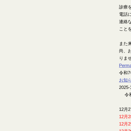
診療
電話
連絡
こと
また
尚、お
りま
Perma
令和
お知
2025-
令和
12月
12月
12月