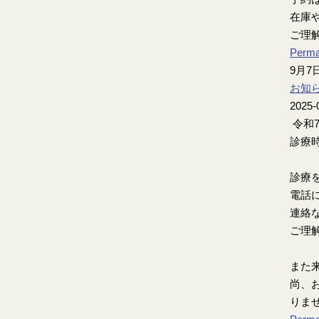
在庫
ご理
Perma
9月
お知
2025-
令和
診療時
診療
電話
連絡
ご理
また
尚、お
りま