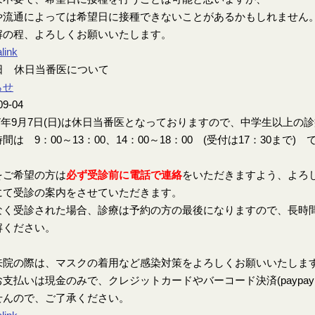
や流通によっては希望日に接種できないことがあるかもしれません
解の程、よろしくお願いいたします。
link
7日 休日当番医について
らせ
09-04
7年9月7日(日)は休日当番医となっておりますので、中学生以上の
間は 9：00～13：00、14：00～18：00 (受付は17：30まで) 
をご希望の方は
必ず受診前に電話で連絡
をいただきますよう、よろ
にて受診の案内をさせていただきます。
なく受診された場合、診療は予約の方の最後になりますので、長時
解ください。
来院の際は、マスクの着用など感染対策をよろしくお願いいたしま
支払いは現金のみで、クレジットカードやバーコード決済(paypay、楽
せんので、ご了承ください。