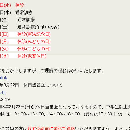
9日(水) 休診
0日(木) 通常診療
日(金) 通常診療
日(土) 通常診療(午前中のみ)
日(日) 休診(憲法記念日)
日(月) 休診(みどりの日)
日(火) 休診(こどもの日)
日(水) 休診(振替休日)
惑をおかけしますが、ご理解の程おねがいいたします。
link
年3月22日 休日当番医について
らせ
03-19
8年3月22日(日)は休日当番医となっておりますので、中学生以
間は 9：00～13：00、14：00～18：00 (受付は17：30まで) 
をご希望の方は
必ず受診前に電話で連絡
いただきますよう、よろし