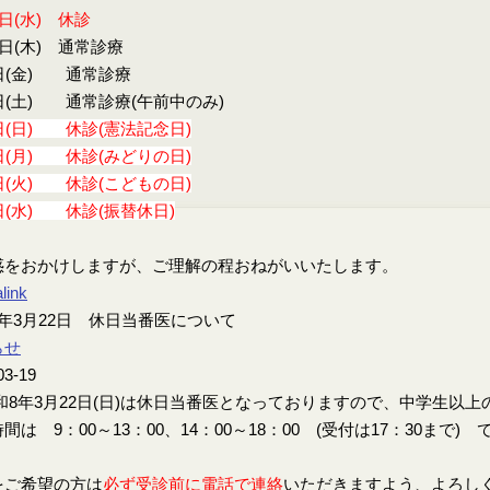
9日(水) 休診
0日(木) 通常診療
日(金) 通常診療
日(土) 通常診療(午前中のみ)
日(日) 休診(憲法記念日)
日(月) 休診(みどりの日)
日(火) 休診(こどもの日)
日(水) 休診(振替休日)
惑をおかけしますが、ご理解の程おねがいいたします。
link
年3月22日 休日当番医について
らせ
03-19
8年3月22日(日)は休日当番医となっておりますので、中学生以
間は 9：00～13：00、14：00～18：00 (受付は17：30まで) 
をご希望の方は
必ず受診前に電話で連絡
いただきますよう、よろし