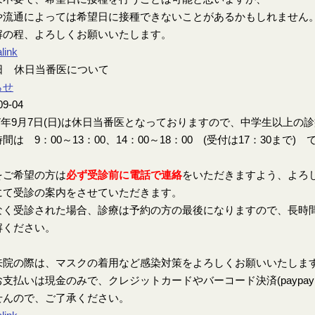
や流通によっては希望日に接種できないことがあるかもしれません
解の程、よろしくお願いいたします。
link
7日 休日当番医について
らせ
09-04
7年9月7日(日)は休日当番医となっておりますので、中学生以上の
間は 9：00～13：00、14：00～18：00 (受付は17：30まで) 
をご希望の方は
必ず受診前に電話で連絡
をいただきますよう、よろ
にて受診の案内をさせていただきます。
なく受診された場合、診療は予約の方の最後になりますので、長時
解ください。
来院の際は、マスクの着用など感染対策をよろしくお願いいたしま
支払いは現金のみで、クレジットカードやバーコード決済(paypay、楽
せんので、ご了承ください。