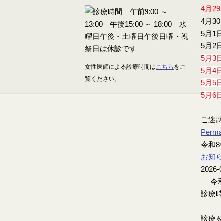
4月2
4月3
5月1
5月2
5月3
女性医師による診療時間は
こちら
をご
5月4
覧ください。
5月5
5月6
ご迷
Perma
令和8
お知
2026-
令和
診療時
診療