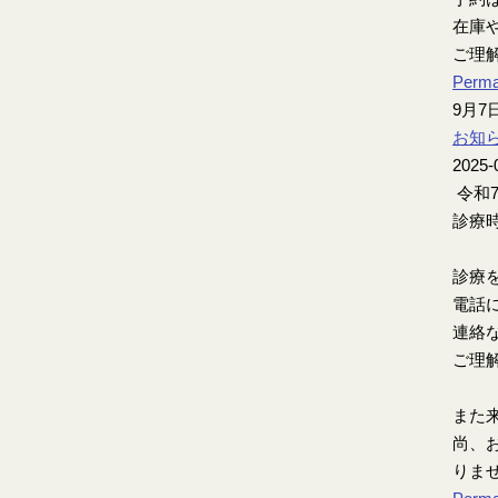
在庫
ご理
Perma
9月
お知
2025-
令和
診療時
診療
電話
連絡
ご理
また
尚、お
りま