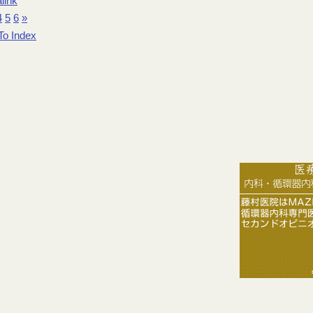
link
4
5
6
»
To Index