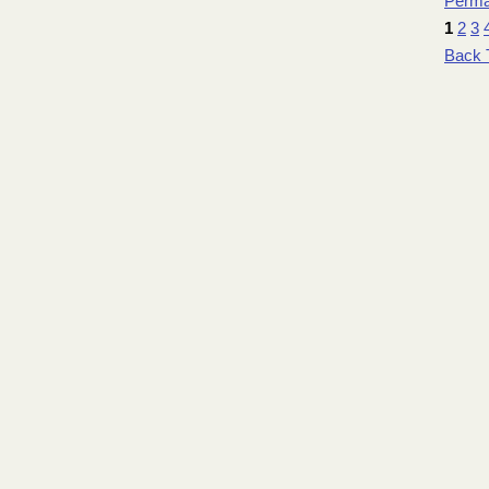
Perma
1
2
3
Back 