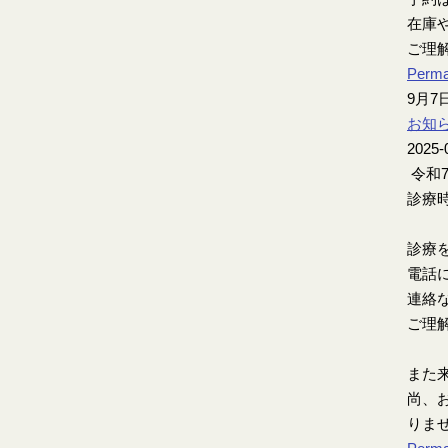
在庫
ご理
Perma
9月
お知
2025-
令和
診療時
診療
電話
連絡
ご理
また
尚、お
りま