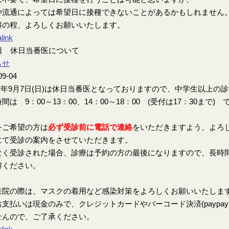
や流通によっては希望日に接種できないことがあるかもしれません
解の程、よろしくお願いいたします。
link
7日 休日当番医について
らせ
09-04
7年9月7日(日)は休日当番医となっておりますので、中学生以上の
間は 9：00～13：00、14：00～18：00 (受付は17：30まで) 
をご希望の方は
必ず受診前に電話で連絡
をいただきますよう、よろ
にて受診の案内をさせていただきます。
なく受診された場合、診療は予約の方の最後になりますので、長時
解ください。
来院の際は、マスクの着用など感染対策をよろしくお願いいたしま
支払いは現金のみで、クレジットカードやバーコード決済(paypay、楽
せんので、ご了承ください。