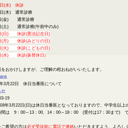
9日(水) 休診
0日(木) 通常診療
日(金) 通常診療
日(土) 通常診療(午前中のみ)
日(日) 休診(憲法記念日)
日(月) 休診(みどりの日)
日(火) 休診(こどもの日)
日(水) 休診(振替休日)
惑をおかけしますが、ご理解の程おねがいいたします。
link
年3月22日 休日当番医について
らせ
03-19
8年3月22日(日)は休日当番医となっておりますので、中学生以
間は 9：00～13：00、14：00～18：00 (受付は17：30まで) 
をご希望の方は
必ず受診前に電話で連絡
いただきますよう、よろし