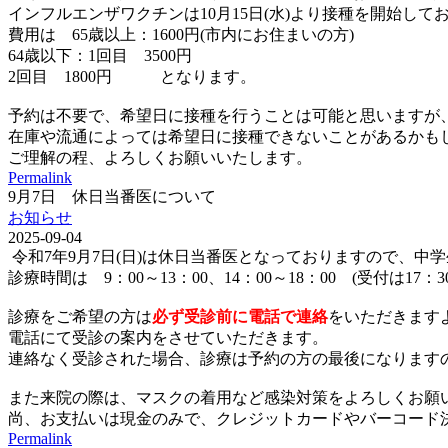
インフルエンザワクチンは10月15日(水)より接種を開始して
費用は 65歳以上：1600円(市内にお住まいの方)
64歳以下：1回目 3500円
2回目 1800円 となります。
予約は不要で、希望日に接種を行うことは可能と思いますが
在庫や流通によっては希望日に接種できないことがあるかも
ご理解の程、よろしくお願いいたします。
Permalink
9月7日 休日当番医について
お知らせ
2025-09-04
令和7年9月7日(日)は休日当番医となっておりますので、中
診療時間は 9：00～13：00、14：00～18：00 (受付は17：
診療をご希望の方は
必ず受診前に電話で連絡
をいただきます
電話にて受診の案内をさせていただきます。
連絡なく受診された場合、診療は予約の方の最後になります
また来院の際は、マスクの着用など感染対策をよろしくお願
尚、お支払いは現金のみで、クレジットカードやバーコード決済(p
Permalink