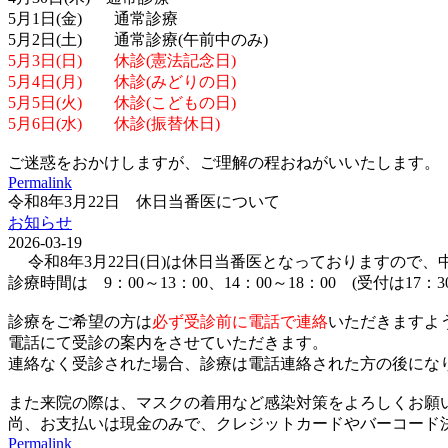
5月1日(金) 通常診療
5月2日(土) 通常診療(午前中のみ)
5月3日(日) 休診(憲法記念日)
5月4日(月) 休診(みどりの日)
5月5日(火) 休診(こどもの日)
5月6日(水) 休診(振替休日)
ご迷惑をおかけしますが、ご理解の程おねがいいたします。
Permalink
令和8年3月22日 休日当番医について
お知らせ
2026-03-19
令和8年3月22日(日)は休日当番医となっておりますので
診療時間は 9：00～13：00、14：00～18：00 (受付は17：
診療をご希望の方は
必ず受診前に電話で連絡
いただきますよ
電話にて受診の案内をさせていただきます。
連絡なく受診された場合、診療は電話連絡された方の後にな
また来院の際は、マスクの着用など感染対策をよろしくお願
尚、お支払いは現金のみで、クレジットカードやバーコード決済(p
Permalink