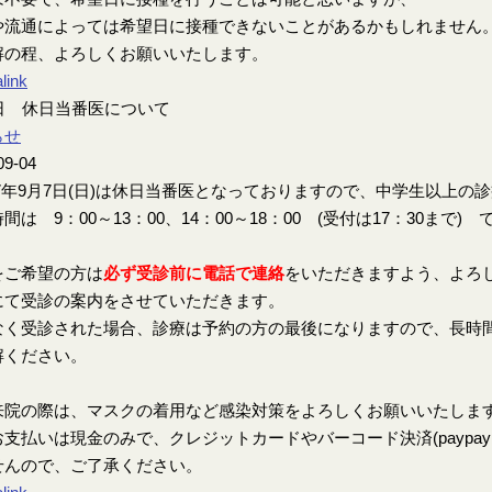
や流通によっては希望日に接種できないことがあるかもしれません
解の程、よろしくお願いいたします。
link
7日 休日当番医について
らせ
09-04
7年9月7日(日)は休日当番医となっておりますので、中学生以上の
間は 9：00～13：00、14：00～18：00 (受付は17：30まで) 
をご希望の方は
必ず受診前に電話で連絡
をいただきますよう、よろ
にて受診の案内をさせていただきます。
なく受診された場合、診療は予約の方の最後になりますので、長時
解ください。
来院の際は、マスクの着用など感染対策をよろしくお願いいたしま
支払いは現金のみで、クレジットカードやバーコード決済(paypay、楽
せんので、ご了承ください。