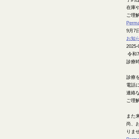
在庫
ご理
Perma
9月
お知
2025-
令和
診療時
診療
電話
連絡
ご理
また
尚、お
りま