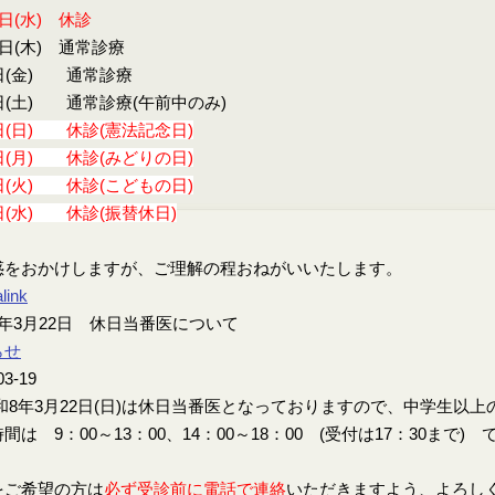
9日(水) 休診
0日(木) 通常診療
日(金) 通常診療
日(土) 通常診療(午前中のみ)
日(日) 休診(憲法記念日)
日(月) 休診(みどりの日)
日(火) 休診(こどもの日)
日(水) 休診(振替休日)
惑をおかけしますが、ご理解の程おねがいいたします。
link
年3月22日 休日当番医について
らせ
03-19
8年3月22日(日)は休日当番医となっておりますので、中学生以
間は 9：00～13：00、14：00～18：00 (受付は17：30まで) 
をご希望の方は
必ず受診前に電話で連絡
いただきますよう、よろし