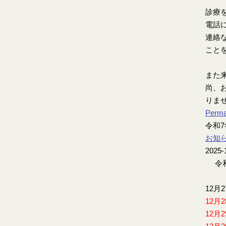
診療
電話
連絡
こと
また
尚、お
りま
Perma
令和
お知
2025-
令和
12月
12月
12月