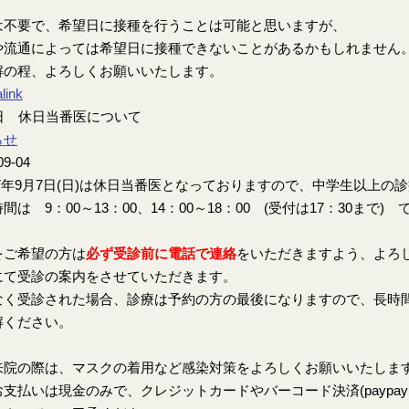
は不要で、希望日に接種を行うことは可能と思いますが、
や流通によっては希望日に接種できないことがあるかもしれません
解の程、よろしくお願いいたします。
link
7日 休日当番医について
らせ
09-04
7年9月7日(日)は休日当番医となっておりますので、中学生以上の
間は 9：00～13：00、14：00～18：00 (受付は17：30まで) 
をご希望の方は
必ず受診前に電話で連絡
をいただきますよう、よろ
にて受診の案内をさせていただきます。
なく受診された場合、診療は予約の方の最後になりますので、長時
解ください。
来院の際は、マスクの着用など感染対策をよろしくお願いいたしま
支払いは現金のみで、クレジットカードやバーコード決済(paypay、楽