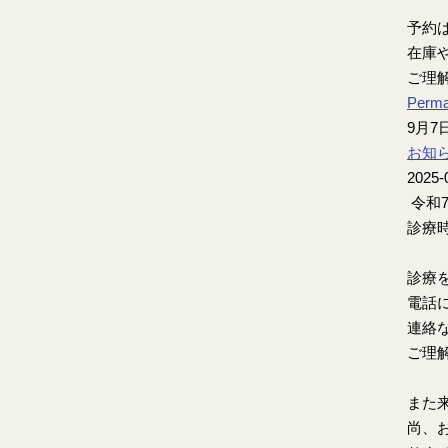
予約
在庫
ご理
Perma
9月
お知
2025-
令和
診療時
診療
電話
連絡
ご理
また
尚、お