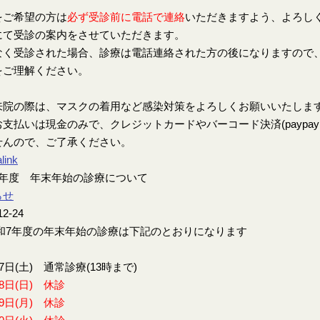
をご希望の方は
必ず受診前に電話で連絡
いただきますよう、よろし
にて受診の案内をさせていただきます。
なく受診された場合、診療は電話連絡された方の後になりますので
をご理解ください。
来院の際は、マスクの着用など感染対策をよろしくお願いいたしま
支払いは現金のみで、クレジットカードやバーコード決済(paypay、楽
せんので、ご了承ください。
link
7年度 年末年始の診療について
らせ
12-24
7年度の年末年始の診療は下記のとおりになります
27日(土) 通常診療(13時まで)
28日(日) 休診
29日(月) 休診