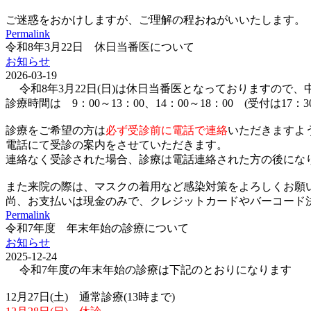
ご迷惑をおかけしますが、ご理解の程おねがいいたします。
Permalink
令和8年3月22日 休日当番医について
お知らせ
2026-03-19
令和8年3月22日(日)は休日当番医となっておりますので
診療時間は 9：00～13：00、14：00～18：00 (受付は17：
診療をご希望の方は
必ず受診前に電話で連絡
いただきますよ
電話にて受診の案内をさせていただきます。
連絡なく受診された場合、診療は電話連絡された方の後にな
また来院の際は、マスクの着用など感染対策をよろしくお願
尚、お支払いは現金のみで、クレジットカードやバーコード決済(p
Permalink
令和7年度 年末年始の診療について
お知らせ
2025-12-24
令和7年度の年末年始の診療は下記のとおりになります
12月27日(土) 通常診療(13時まで)