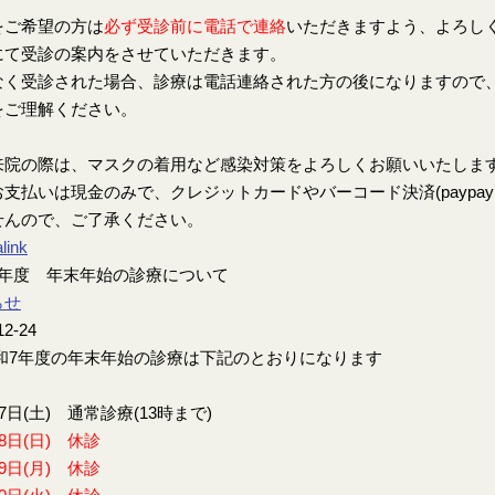
をご希望の方は
必ず受診前に電話で連絡
いただきますよう、よろし
にて受診の案内をさせていただきます。
なく受診された場合、診療は電話連絡された方の後になりますので
をご理解ください。
来院の際は、マスクの着用など感染対策をよろしくお願いいたしま
支払いは現金のみで、クレジットカードやバーコード決済(paypay、楽
せんので、ご了承ください。
link
7年度 年末年始の診療について
らせ
12-24
7年度の年末年始の診療は下記のとおりになります
27日(土) 通常診療(13時まで)
28日(日) 休診
29日(月) 休診