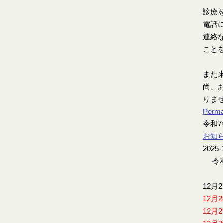
診療
電話
連絡
こと
また
尚、お
りま
Perma
令和
お知
2025-
令和
12月
12月
12月