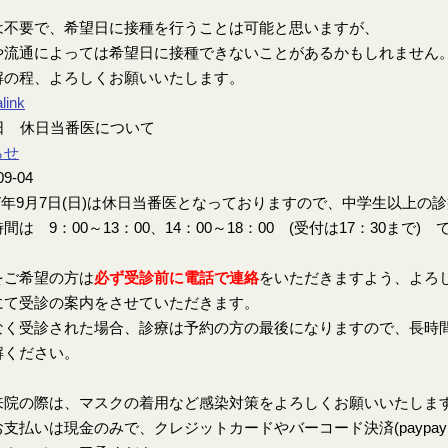
は不要で、希望日に接種を行うことは可能と思いますが、
や流通によっては希望日に接種できないことがあるかもしれません
解の程、よろしくお願いいたします。
link
7日 休日当番医について
らせ
09-04
7年9月7日(日)は休日当番医となっておりますので、中学生以上の
間は 9：00～13：00、14：00～18：00 (受付は17：30まで) 
をご希望の方は
必ず受診前に電話で連絡
をいただきますよう、よろ
にて受診の案内をさせていただきます。
なく受診された場合、診療は予約の方の最後になりますので、長時
解ください。
来院の際は、マスクの着用など感染対策をよろしくお願いいたしま
支払いは現金のみで、クレジットカードやバーコード決済(paypay、楽