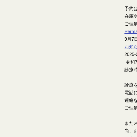
予約
在庫
ご理
Perma
9月
お知
2025-
令和
診療時
診療
電話
連絡
ご理
また
尚、お