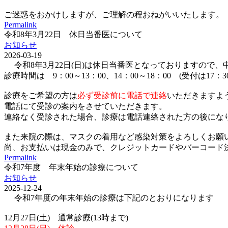
ご迷惑をおかけしますが、ご理解の程おねがいいたします。
Permalink
令和8年3月22日 休日当番医について
お知らせ
2026-03-19
令和8年3月22日(日)は休日当番医となっておりますので
診療時間は 9：00～13：00、14：00～18：00 (受付は17：
診療をご希望の方は
必ず受診前に電話で連絡
いただきますよ
電話にて受診の案内をさせていただきます。
連絡なく受診された場合、診療は電話連絡された方の後にな
また来院の際は、マスクの着用など感染対策をよろしくお願
尚、お支払いは現金のみで、クレジットカードやバーコード決済(p
Permalink
令和7年度 年末年始の診療について
お知らせ
2025-12-24
令和7年度の年末年始の診療は下記のとおりになります
12月27日(土) 通常診療(13時まで)