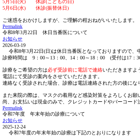
5月5日(火) 休診(こどもの日)
5月6日(水) 休診(振替休日)
ご迷惑をおかけしますが、ご理解の程おねがいいたします。
Permalink
令和8年3月22日 休日当番医について
お知らせ
2026-03-19
令和8年3月22日(日)は休日当番医となっておりますので
診療時間は 9：00～13：00、14：00～18：00 (受付は17：
診療をご希望の方は
必ず受診前に電話で連絡
いただきますよ
電話にて受診の案内をさせていただきます。
連絡なく受診された場合、診療は電話連絡された方の後にな
また来院の際は、マスクの着用など感染対策をよろしくお願
尚、お支払いは現金のみで、クレジットカードやバーコード決済(p
Permalink
令和7年度 年末年始の診療について
お知らせ
2025-12-24
令和7年度の年末年始の診療は下記のとおりになります