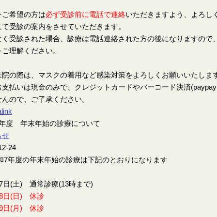
をご希望の方は
必ず受診前に電話で連絡
いただきますよう、よろし
にて受診の案内をさせていただきます。
なく受診された場合、診療は電話連絡された方の後になりますので
をご理解ください。
来院の際は、マスクの着用など感染対策をよろしくお願いいたしま
支払いは現金のみで、クレジットカードやバーコード決済(paypay、楽
せんので、ご了承ください。
link
7年度 年末年始の診療について
らせ
12-24
7年度の年末年始の診療は下記のとおりになります
27日(土) 通常診療(13時まで)
28日(日) 休診
29日(月) 休診