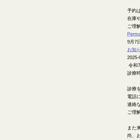
予約
在庫
ご理
Perma
9月
お知
2025-
令和
診療時
診療
電話
連絡
ご理
また
尚、お