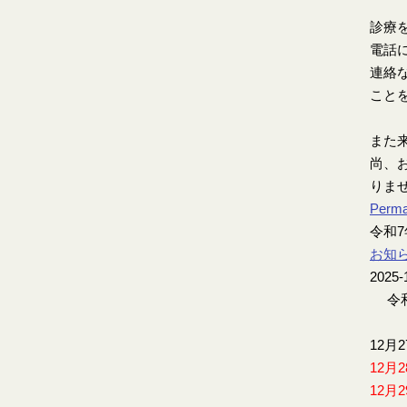
診療
電話
連絡
こと
また
尚、お
りま
Perma
令和
お知
2025-
令和
12月
12月
12月