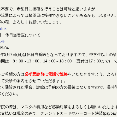
は不要で、希望日に接種を行うことは可能と思いますが、
や流通によっては希望日に接種できないことがあるかもしれません
解の程、よろしくお願いいたします。
link
7日 休日当番医について
らせ
09-04
7年9月7日(日)は休日当番医となっておりますので、中学生以上の
間は 9：00～13：00、14：00～18：00 (受付は17：30まで) 
をご希望の方は
必ず受診前に電話で連絡
をいただきますよう、よろ
にて受診の案内をさせていただきます。
なく受診された場合、診療は予約の方の最後になりますので、長時
解ください。
来院の際は、マスクの着用など感染対策をよろしくお願いいたしま
支払いは現金のみで、クレジットカードやバーコード決済(paypay、楽