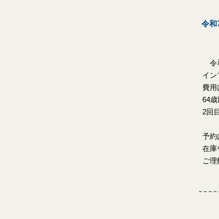
令和
令和
イン
費用
64
2回
予約
在庫
ご理