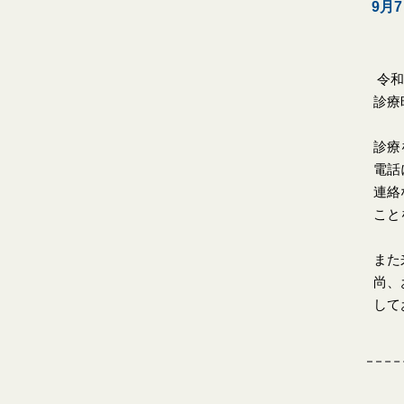
9月
令和
診療
診療
電話
連絡
こと
また
尚、
して