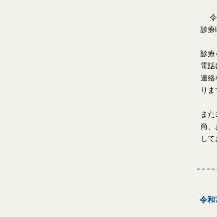
令和
診療
診療
電話
連絡
りま
また
尚、
して
令和