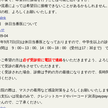
や流通によっては希望日に接種できないことがあるかもしれません
解の程、よろしくお願いいたします。
link
7日 休日当番医について
らせ
09-04
7年9月7日(日)は休日当番医となっておりますので、中学生以上の
間は 9：00～13：00、14：00～18：00 (受付は17：30まで) 
をご希望の方は
必ず受診前に電話で連絡
をいただきますよう、よろ
にて受診の案内をさせていただきます。
なく受診された場合、診療は予約の方の最後になりますので、長時
解ください。
来院の際は、マスクの着用など感染対策をよろしくお願いいたしま
支払いは現金のみで、クレジットカードやバーコード決済(paypay、楽
せんので、ご了承ください。