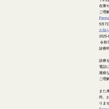
在庫
ご理
Perma
9月
お知
2025-
令和
診療時
診療
電話
連絡
ご理
また
尚、お
りま