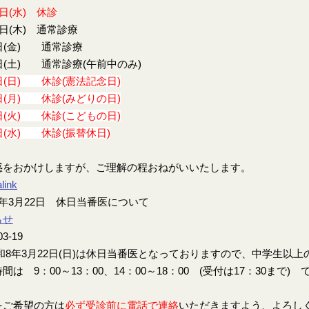
9日(水) 休診
0日(木) 通常診療
日(金) 通常診療
日(土) 通常診療(午前中のみ)
日(日) 休診(憲法記念日)
日(月) 休診(みどりの日)
日(火) 休診(こどもの日)
日(水) 休診(振替休日)
惑をおかけしますが、ご理解の程おねがいいたします。
link
年3月22日 休日当番医について
らせ
03-19
8年3月22日(日)は休日当番医となっておりますので、中学生以
間は 9：00～13：00、14：00～18：00 (受付は17：30まで) 
をご希望の方は
必ず受診前に電話で連絡
いただきますよう、よろし