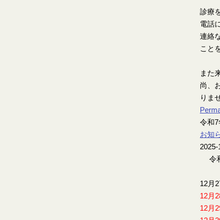
診療
電話
連絡
こと
また
尚、お
りま
Perma
令和
お知
2025-
令和
12月
12月
12月