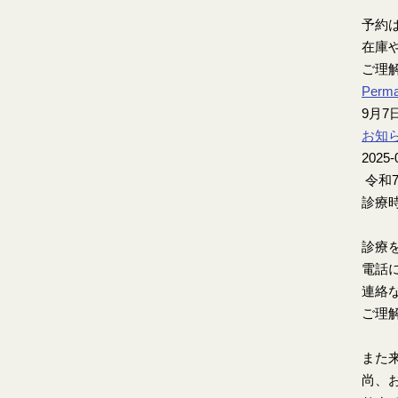
予約
在庫
ご理
Perma
9月
お知
2025-
令和
診療時
診療
電話
連絡
ご理
また
尚、お