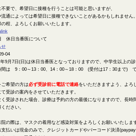
は不要で、希望日に接種を行うことは可能と思いますが、
や流通によっては希望日に接種できないことがあるかもしれません
解の程、よろしくお願いいたします。
link
7日 休日当番医について
らせ
09-04
7年9月7日(日)は休日当番医となっておりますので、中学生以上の
間は 9：00～13：00、14：00～18：00 (受付は17：30まで) 
をご希望の方は
必ず受診前に電話で連絡
をいただきますよう、よろ
にて受診の案内をさせていただきます。
なく受診された場合、診療は予約の方の最後になりますので、長時
解ください。
来院の際は、マスクの着用など感染対策をよろしくお願いいたしま
支払いは現金のみで、クレジットカードやバーコード決済(paypay、楽