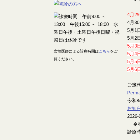
4月2
4月3
5月1
5月2
5月3
女性医師による診療時間は
こちら
をご
5月4
覧ください。
5月5
5月6
ご迷
Perma
令和8
お知
2026-
令和
診療時