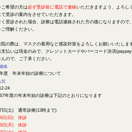
をご希望の方は
必ず受診前に電話で連絡
いただきますよう、よろし
にて受診の案内をさせていただきます。
なく受診された場合、診療は電話連絡された方の後になりますので
をご理解ください。
来院の際は、マスクの着用など感染対策をよろしくお願いいたしま
支払いは現金のみで、クレジットカードやバーコード決済(paypay、楽
せんので、ご了承ください。
link
7年度 年末年始の診療について
らせ
12-24
7年度の年末年始の診療は下記のとおりになります
27日(土) 通常診療(13時まで)
28日(日) 休診
29日(月) 休診