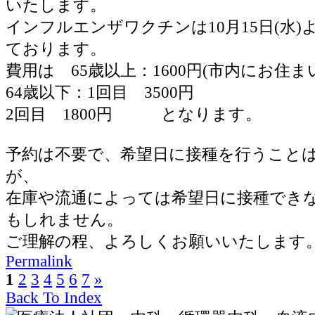
いたします。
インフルエンザワクチンは10月15日(水
ております。
費用は 65歳以上：1600円(市内にお住ま
64歳以下：1回目 3500円
2回目 1800円 となります。
予約は不要で、希望日に接種を行うこと
が、
在庫や流通によっては希望日に接種でき
もしれません。
ご理解の程、よろしくお願いいたします
Permalink
1
2
3
4
5
6
7
»
Back To Index