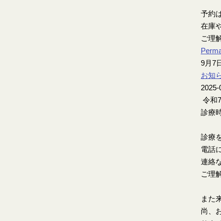
予約
在庫
ご理
Perma
9月
お知
2025-
令和
診療時
診療
電話
連絡
ご理
また
尚、お