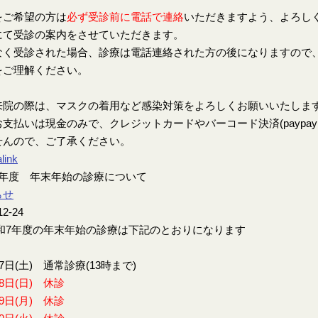
をご希望の方は
必ず受診前に電話で連絡
いただきますよう、よろし
にて受診の案内をさせていただきます。
なく受診された場合、診療は電話連絡された方の後になりますので
をご理解ください。
来院の際は、マスクの着用など感染対策をよろしくお願いいたしま
支払いは現金のみで、クレジットカードやバーコード決済(paypay、楽
せんので、ご了承ください。
link
7年度 年末年始の診療について
らせ
12-24
7年度の年末年始の診療は下記のとおりになります
27日(土) 通常診療(13時まで)
28日(日) 休診
29日(月) 休診