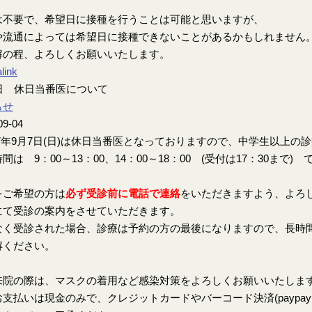
は不要で、希望日に接種を行うことは可能と思いますが、
や流通によっては希望日に接種できないことがあるかもしれません
解の程、よろしくお願いいたします。
link
7日 休日当番医について
らせ
09-04
7年9月7日(日)は休日当番医となっておりますので、中学生以上の
間は 9：00～13：00、14：00～18：00 (受付は17：30まで) 
をご希望の方は
必ず受診前に電話で連絡
をいただきますよう、よろ
にて受診の案内をさせていただきます。
なく受診された場合、診療は予約の方の最後になりますので、長時
解ください。
来院の際は、マスクの着用など感染対策をよろしくお願いいたしま
支払いは現金のみで、クレジットカードやバーコード決済(paypay、楽