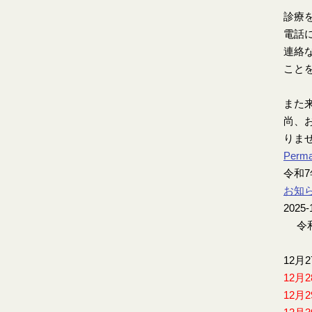
診療
電話
連絡
こと
また
尚、お
りま
Perma
令和
お知
2025-
令和
12月
12月
12月