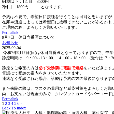
64歳以下：1回目 3500円
2回目 1800円 となります。
予約は不要で、希望日に接種を行うことは可能と思いますが
在庫や流通によっては希望日に接種できないことがあるかも
ご理解の程、よろしくお願いいたします。
Permalink
9月7日 休日当番医について
お知らせ
2025-09-04
令和7年9月7日(日)は休日当番医となっておりますので、中
診療時間は 9：00～13：00、14：00～18：00 (受付は17：
診療をご希望の方は
必ず受診前に電話で連絡
をいただきます
電話にて受診の案内をさせていただきます。
連絡なく受診された場合、診療は予約の方の最後になります
また来院の際は、マスクの着用など感染対策をよろしくお願
尚、お支払いは現金のみで、クレジットカードやバーコード決済(p
Permalink
1
2
3
4
5
6
»
Back To Index