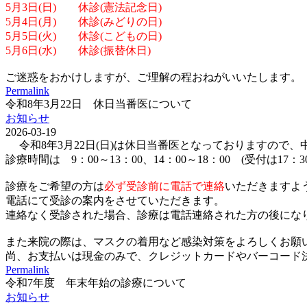
5月3日(日) 休診(憲法記念日)
5月4日(月) 休診(みどりの日)
5月5日(火) 休診(こどもの日)
5月6日(水) 休診(振替休日)
ご迷惑をおかけしますが、ご理解の程おねがいいたします。
Permalink
令和8年3月22日 休日当番医について
お知らせ
2026-03-19
令和8年3月22日(日)は休日当番医となっておりますので
診療時間は 9：00～13：00、14：00～18：00 (受付は17：
診療をご希望の方は
必ず受診前に電話で連絡
いただきますよ
電話にて受診の案内をさせていただきます。
連絡なく受診された場合、診療は電話連絡された方の後にな
また来院の際は、マスクの着用など感染対策をよろしくお願
尚、お支払いは現金のみで、クレジットカードやバーコード決済(p
Permalink
令和7年度 年末年始の診療について
お知らせ