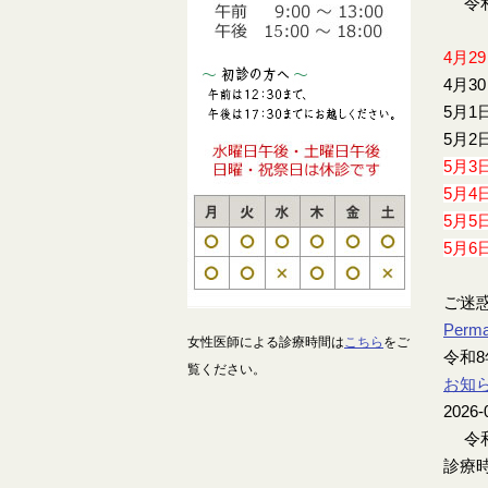
令和
4月2
4月3
5月1
5月2
5月3
5月4
5月5
5月6
ご迷
Perma
女性医師による診療時間は
こちら
をご
令和8
覧ください。
お知
2026-
令和
診療時