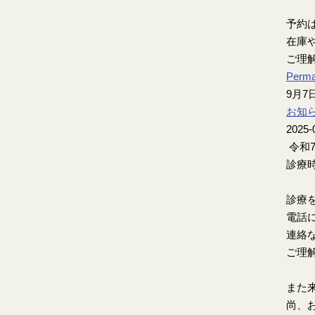
予約
在庫
ご理
Perma
9月
お知
2025-
令和
診療時
診療
電話
連絡
ご理
また
尚、お