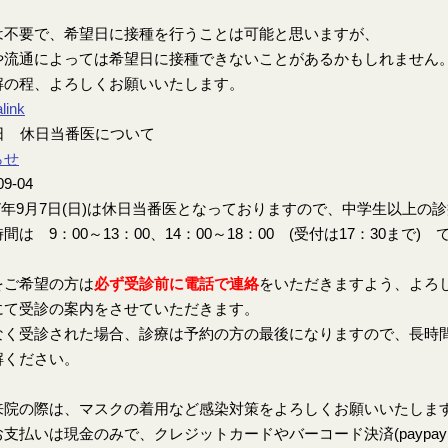
は不要で、希望日に接種を行うことは可能と思いますが、
や流通によっては希望日に接種できないことがあるかもしれません
解の程、よろしくお願いいたします。
link
7日 休日当番医について
らせ
09-04
7年9月7日(日)は休日当番医となっておりますので、中学生以上の
間は 9：00～13：00、14：00～18：00 (受付は17：30まで) 
をご希望の方は
必ず受診前に電話で連絡
をいただきますよう、よろ
にて受診の案内をさせていただきます。
なく受診された場合、診療は予約の方の最後になりますので、長時
解ください。
来院の際は、マスクの着用など感染対策をよろしくお願いいたしま
支払いは現金のみで、クレジットカードやバーコード決済(paypay、楽