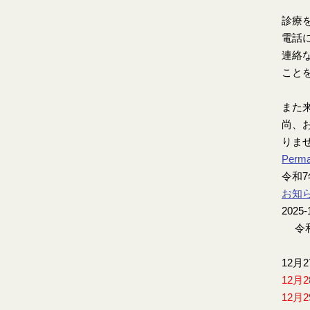
診療
電話
連絡
こと
また
尚、お
りま
Perma
令和
お知
2025-
令和
12月
12月
12月