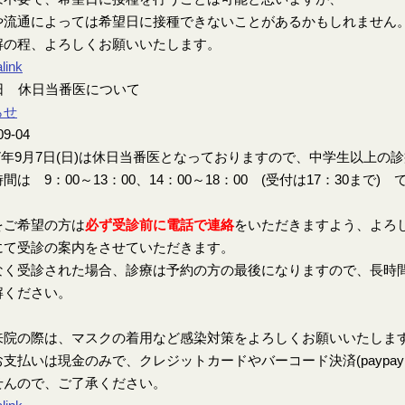
や流通によっては希望日に接種できないことがあるかもしれません
解の程、よろしくお願いいたします。
link
7日 休日当番医について
らせ
09-04
7年9月7日(日)は休日当番医となっておりますので、中学生以上の
間は 9：00～13：00、14：00～18：00 (受付は17：30まで) 
をご希望の方は
必ず受診前に電話で連絡
をいただきますよう、よろ
にて受診の案内をさせていただきます。
なく受診された場合、診療は予約の方の最後になりますので、長時
解ください。
来院の際は、マスクの着用など感染対策をよろしくお願いいたしま
支払いは現金のみで、クレジットカードやバーコード決済(paypay、楽
せんので、ご了承ください。