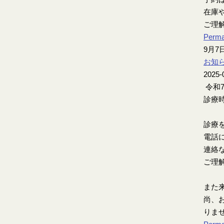
在庫
ご理
Perma
9月
お知
2025-
令和
診療時
診療
電話
連絡
ご理
また
尚、お
りま