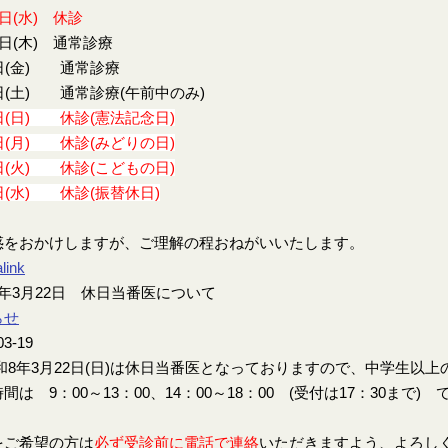
9日(水) 休診
0日(木) 通常診療
日(金) 通常診療
日(土) 通常診療(午前中のみ)
日(日) 休診(憲法記念日)
日(月) 休診(みどりの日)
日(火) 休診(こどもの日)
日(水) 休診(振替休日)
惑をおかけしますが、ご理解の程おねがいいたします。
link
年3月22日 休日当番医について
らせ
03-19
8年3月22日(日)は休日当番医となっておりますので、中学生以
間は 9：00～13：00、14：00～18：00 (受付は17：30まで) 
をご希望の方は
必ず受診前に電話で連絡
いただきますよう、よろし