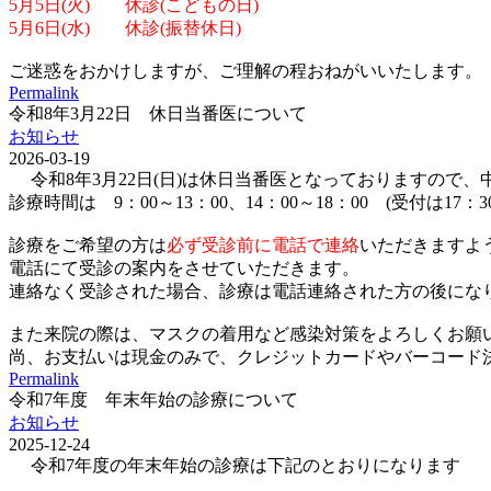
5月5日(火) 休診(こどもの日)
5月6日(水) 休診(振替休日)
ご迷惑をおかけしますが、ご理解の程おねがいいたします。
Permalink
令和8年3月22日 休日当番医について
お知らせ
2026-03-19
令和8年3月22日(日)は休日当番医となっておりますので
診療時間は 9：00～13：00、14：00～18：00 (受付は17：
診療をご希望の方は
必ず受診前に電話で連絡
いただきますよ
電話にて受診の案内をさせていただきます。
連絡なく受診された場合、診療は電話連絡された方の後にな
また来院の際は、マスクの着用など感染対策をよろしくお願
尚、お支払いは現金のみで、クレジットカードやバーコード決済(p
Permalink
令和7年度 年末年始の診療について
お知らせ
2025-12-24
令和7年度の年末年始の診療は下記のとおりになります