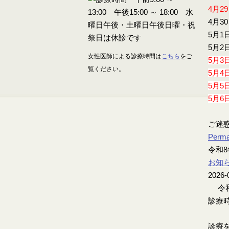
4月2
4月3
5月1
5月2
女性医師による診療時間は
こちら
をご
5月3
覧ください。
5月4
5月5
5月6
ご迷
Perma
令和8
お知
2026-
令和
診療時
診療