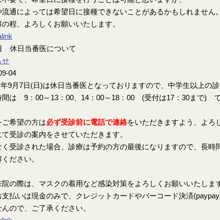
や流通によっては希望日に接種できないことがあるかもしれません
解の程、よろしくお願いいたします。
link
7日 休日当番医について
らせ
09-04
7年9月7日(日)は休日当番医となっておりますので、中学生以上の
間は 9：00～13：00、14：00～18：00 (受付は17：30まで) 
をご希望の方は
必ず受診前に電話で連絡
をいただきますよう、よろ
にて受診の案内をさせていただきます。
なく受診された場合、診療は予約の方の最後になりますので、長時
解ください。
来院の際は、マスクの着用など感染対策をよろしくお願いいたしま
支払いは現金のみで、クレジットカードやバーコード決済(paypay、楽
せんので、ご了承ください。