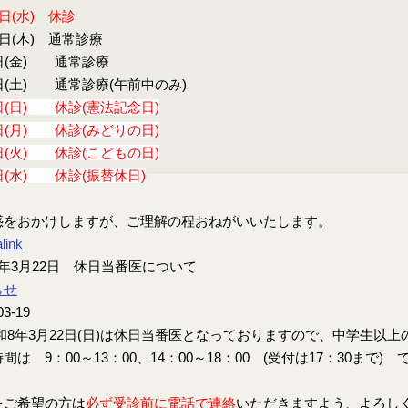
9日(水) 休診
0日(木) 通常診療
日(金) 通常診療
日(土) 通常診療(午前中のみ)
日(日) 休診(憲法記念日)
日(月) 休診(みどりの日)
日(火) 休診(こどもの日)
日(水) 休診(振替休日)
惑をおかけしますが、ご理解の程おねがいいたします。
link
年3月22日 休日当番医について
らせ
03-19
8年3月22日(日)は休日当番医となっておりますので、中学生以
間は 9：00～13：00、14：00～18：00 (受付は17：30まで) 
をご希望の方は
必ず受診前に電話で連絡
いただきますよう、よろし