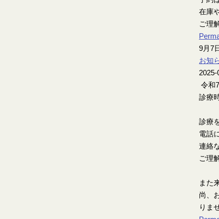
在庫
ご理
Perma
9月
お知
2025-
令和
診療時
診療
電話
連絡
ご理
また
尚、お
りま