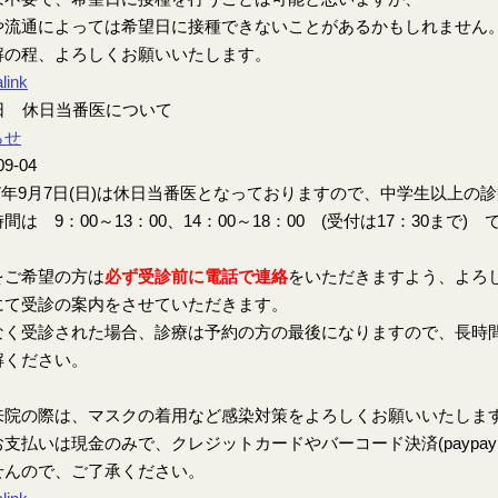
や流通によっては希望日に接種できないことがあるかもしれません
解の程、よろしくお願いいたします。
link
7日 休日当番医について
らせ
09-04
7年9月7日(日)は休日当番医となっておりますので、中学生以上の
間は 9：00～13：00、14：00～18：00 (受付は17：30まで) 
をご希望の方は
必ず受診前に電話で連絡
をいただきますよう、よろ
にて受診の案内をさせていただきます。
なく受診された場合、診療は予約の方の最後になりますので、長時
解ください。
来院の際は、マスクの着用など感染対策をよろしくお願いいたしま
支払いは現金のみで、クレジットカードやバーコード決済(paypay、楽
せんので、ご了承ください。