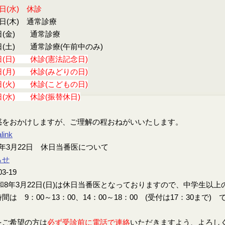
9日(水) 休診
0日(木) 通常診療
日(金) 通常診療
日(土) 通常診療(午前中のみ)
日(日) 休診(憲法記念日)
日(月) 休診(みどりの日)
日(火) 休診(こどもの日)
日(水) 休診(振替休日)
惑をおかけしますが、ご理解の程おねがいいたします。
link
年3月22日 休日当番医について
らせ
03-19
8年3月22日(日)は休日当番医となっておりますので、中学生以
間は 9：00～13：00、14：00～18：00 (受付は17：30まで) 
をご希望の方は
必ず受診前に電話で連絡
いただきますよう、よろし