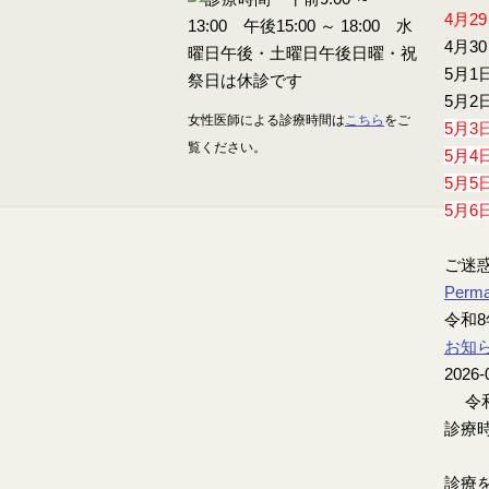
4月2
4月3
5月1
5月2
女性医師による診療時間は
こちら
をご
5月3
覧ください。
5月4
5月5
5月6
ご迷
Perma
令和8
お知
2026-
令和
診療時
診療