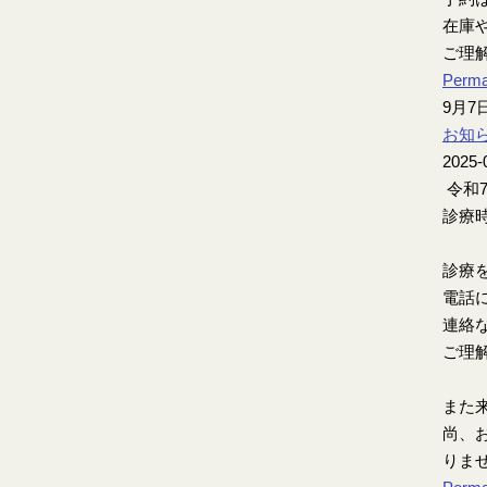
在庫
ご理
Perma
9月
お知
2025-
令和
診療時
診療
電話
連絡
ご理
また
尚、お
りま