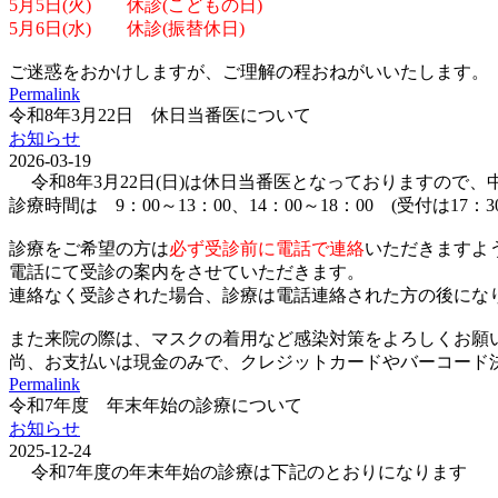
5月5日(火) 休診(こどもの日)
5月6日(水) 休診(振替休日)
ご迷惑をおかけしますが、ご理解の程おねがいいたします。
Permalink
令和8年3月22日 休日当番医について
お知らせ
2026-03-19
令和8年3月22日(日)は休日当番医となっておりますので
診療時間は 9：00～13：00、14：00～18：00 (受付は17：
診療をご希望の方は
必ず受診前に電話で連絡
いただきますよ
電話にて受診の案内をさせていただきます。
連絡なく受診された場合、診療は電話連絡された方の後にな
また来院の際は、マスクの着用など感染対策をよろしくお願
尚、お支払いは現金のみで、クレジットカードやバーコード決済(p
Permalink
令和7年度 年末年始の診療について
お知らせ
2025-12-24
令和7年度の年末年始の診療は下記のとおりになります