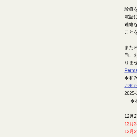
診療
電話
連絡
こと
また
尚、お
りま
Perma
令和
お知
2025-
令和
12月
12月
12月