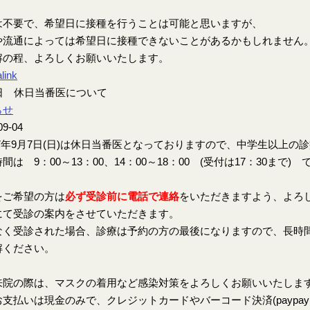
は不要で、希望日に接種を行うことは可能と思いますが、
や流通によっては希望日に接種できないことがあるかもしれません
解の程、よろしくお願いいたします。
link
7日 休日当番医について
らせ
09-04
7年9月7日(日)は休日当番医となっておりますので、中学生以上の
間は 9：00～13：00、14：00～18：00 (受付は17：30まで) 
をご希望の方は
必ず受診前に電話で連絡
をいただきますよう、よろ
にて受診の案内をさせていただきます。
なく受診された場合、診療は予約の方の最後になりますので、長時
解ください。
来院の際は、マスクの着用など感染対策をよろしくお願いいたしま
支払いは現金のみで、クレジットカードやバーコード決済(paypay、楽