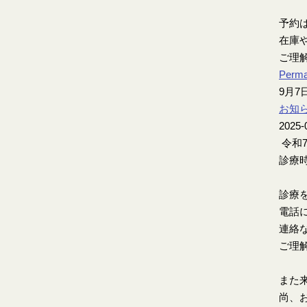
予約
在庫
ご理
Perma
9月
お知
2025-
令和
診療時
診療
電話
連絡
ご理
また
尚、お