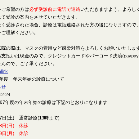
をご希望の方は
必ず受診前に電話で連絡
いただきますよう、よろし
にて受診の案内をさせていただきます。
なく受診された場合、診療は電話連絡された方の後になりますので
をご理解ください。
来院の際は、マスクの着用など感染対策をよろしくお願いいたしま
支払いは現金のみで、クレジットカードやバーコード決済(paypay、楽
せんので、ご了承ください。
link
7年度 年末年始の診療について
らせ
12-24
7年度の年末年始の診療は下記のとおりになります
27日(土) 通常診療(13時まで)
28日(日) 休診
29日(月) 休診